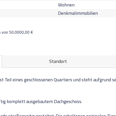
Wohnen
Denkmalimmobilien
n von 50.0000,00 €
Standort
t Teil eines geschlossenen Quartiers und steht aufgrund s
ftig komplett ausgebautem Dachgeschoss.
ade straßenseitig gestaltet. Die erhaltenen originalen Tür