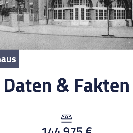
haus
Daten & Fakten
144.975
€