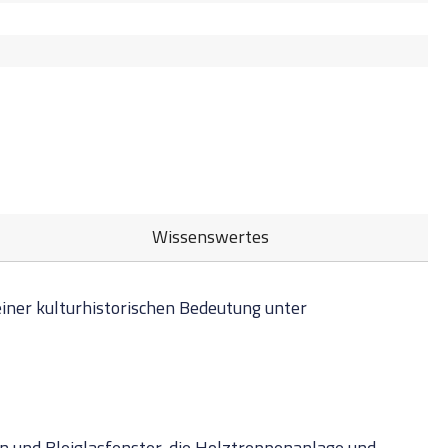
Wissenswertes
einer kulturhistorischen Bedeutung unter
en und Bleiglasfenster, die Holztreppenanlage und