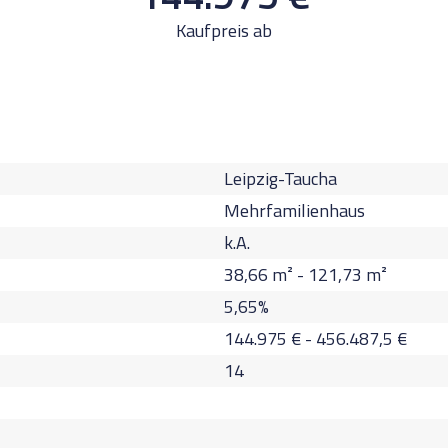
Kaufpreis ab
Leipzig-Taucha
Mehrfamilienhaus
k.A.
38,66
m² -
121,73
m²
5,65
%
144.975
€
-
456.487,5
€
14