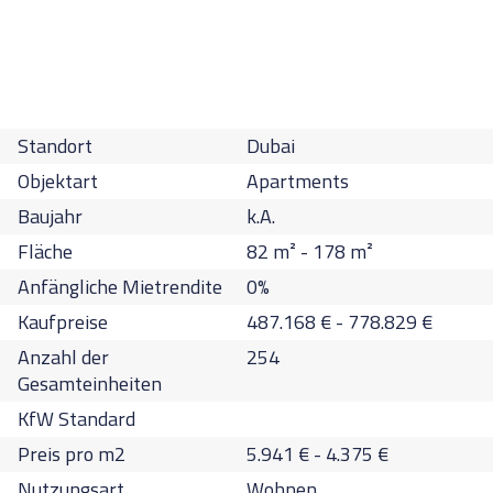
Standort
Dubai
Objektart
Apartments
Baujahr
k.A.
Fläche
82
m² -
178
m²
Anfängliche Mietrendite
0
%
Kaufpreise
487.168
€
-
778.829
€
Anzahl der
254
Gesamteinheiten
KfW Standard
Preis pro m2
5.941
€
-
4.375
€
Nutzungsart
Wohnen