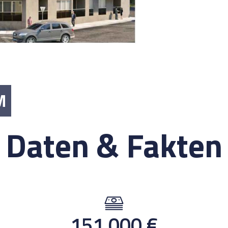
M
Daten & Fakten
151.000
€