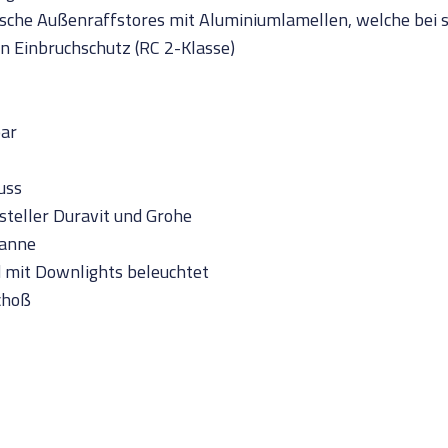
ktrische Außenraffstores mit Aluminiumlamellen, welche be
n Einbruchschutz (RC 2-Klasse)
bar
uss
teller Duravit und Grohe
wanne
d mit Downlights beleuchtet
choß