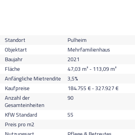
Standort
Pulheim
Objektart
Mehrfamilienhaus
Baujahr
2021
Fläche
47,03
m² -
113,09
m²
Anfängliche Mietrendite
3,5
%
Kaufpreise
184.755
€
-
327.927
€
Anzahl der
90
Gesamteinheiten
KfW Standard
55
Preis pro m2
Nutzungsart
Pflege & Betreutes